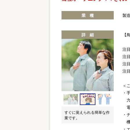
業 種
製
詳 細
【
注目
注目
注
注
＜
・
力
電
すぐに覚えられる簡単な作
・
業です。
機
・