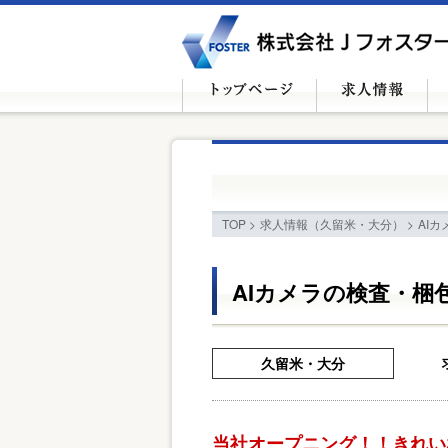
TOP
>
求人情報（久留米・大分）
>
AI
AIカメラの検査・梱
久留米・大分
当社オープニング！！きれい