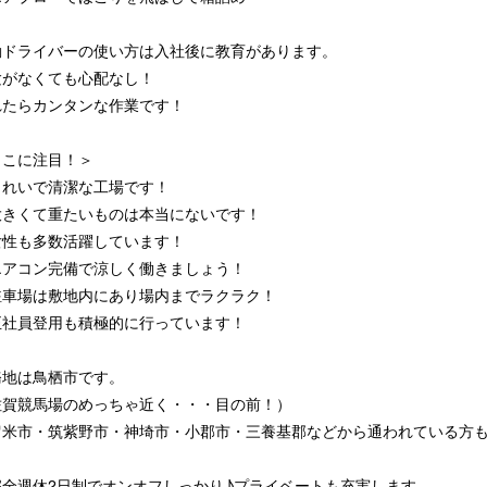
動ドライバーの使い方は入社後に教育があります。
験がなくても心配なし！
れたらカンタンな作業です！
ここに注目！＞
きれいで清潔な工場です！
大きくて重たいものは本当にないです！
女性も多数活躍しています！
エアコン完備で涼しく働きましょう！
駐車場は敷地内にあり場内までラクラク！
正社員登用も積極的に行っています！
務地は鳥栖市です。
佐賀競馬場のめっちゃ近く・・・目の前！）
留米市・筑紫野市・神埼市・小郡市・三養基郡などから通われている方
完全週休2日制でオンオフしっかり♪プライベートも充実します。