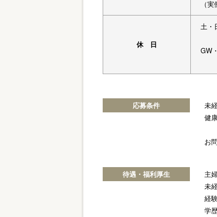
（実
土・
休 日
GW
応募条件
未
健
お
待遇・福利厚生
主
未
経
学