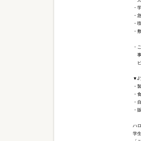
・
・
・
・
・
事
ビ
▼
・
・
・
・
ハ
学