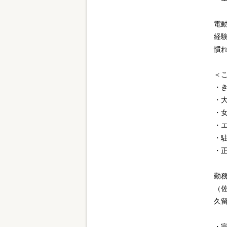
電
経
慣
＜
・
・
・
・
・
・
勤
（
久
・