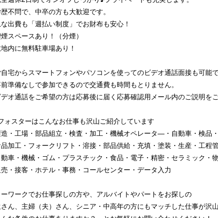
学歴不問で、中卒の方も大歓迎です。
急な出費も「週払い制度」でお財布も安心！
喫煙スペースあり！（分煙）
敷地内に無料駐車場あり！
ご自宅からスマートフォンやパソコンを使ってのビデオ通話面接も可能
前準備なしで参加できるので交通費も時間もとりません。
デオ通話をご希望の方は応募後に届く応募確認用メール内のご説明をご
Jフォスターはこんなお仕事も沢山ご紹介しています
製造・工場・部品組立・検査・加工・機械オペレータ—・自動車・検品
食品加工・フォークリフト・溶接・部品供給・充填・塗装・生産・工程
自動車・機械・ゴム・プラスチック・食品・電子・精密・セラミック・
販売・接客・ホテル・事務・コールセンター・データ入力
ローワークでお仕事探しの方や、アルバイトやパートをお探しの
生さん、主婦（夫）さん、シニア・中高年の方にもマッチした仕事が沢