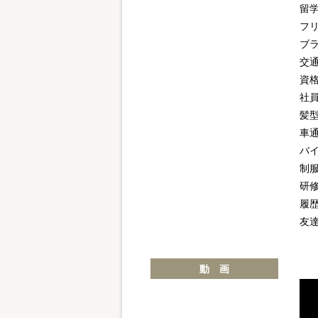
留
フ
ブラ
交
資
社
髪
車通
バイ
制
研
履
友達
動 画