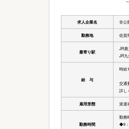
「
求人企業名
非公
勤務地
佐賀
JR
最寄り駅
JR
時給1
給 与
交通
詳し
雇用形態
派遣
勤務
勤務時間
◆9：