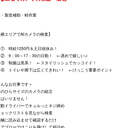
造・製造補助・軽作業
鳥栖エリアでAIカメラの検査】
① 時給1250円＆土日祝休み！
② 9：00～17：30の日勤！ ←遅めで嬉しい♫
目③ 制服は黒系！ ←スタイリッシュでカッコイイ！
目④ トイレや廊下は広くてきれい！ ←けっこう重要ポイント
こんなお仕事です＞
手のひらサイズのカメラの組立
はいりません！
動ドライバーでキュルっとネジ締め
チェックリストを見ながら検査
械に読み込ませて確認するだけ
エアブローでほこりを飛ばして箱詰め