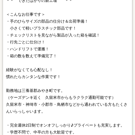
＊＊ できたばかりの新工場 ＊＊
＜こんなお仕事です＞
・手のひらサイズの部品の仕分け＆出荷準備！
小さくて軽いプラスチック部品です！
・チェックリストを見ながら製品が入った箱を確認！
・行先ごとに仕分け！
・ハンドリフトで運搬！
・箱の数を数えて準備完了！
経験がなくても心配なし！
慣れたらカンタンな作業です！
勤務地は三養基郡みやき町です。
（ケーズデンキ近く 久留米市からもラクラク通勤可能です）
久留米市・神埼市・小郡市・鳥栖市などから通われている方もたくさ
んいらっしゃいます。
・完全週休2日制でオンオフしっかり♪プライベートも充実します。
・学歴不問で、中卒の方も大歓迎です。