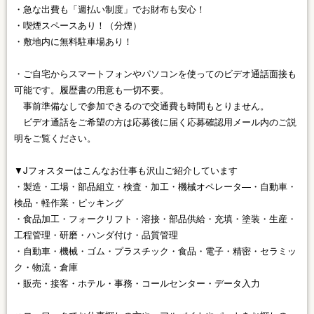
・急な出費も「週払い制度」でお財布も安心！
・喫煙スペースあり！（分煙）
・敷地内に無料駐車場あり！
・ご自宅からスマートフォンやパソコンを使ってのビデオ通話面接も
可能です。履歴書の用意も一切不要。
事前準備なしで参加できるので交通費も時間もとりません。
ビデオ通話をご希望の方は応募後に届く応募確認用メール内のご説
明をご覧ください。
▼Jフォスターはこんなお仕事も沢山ご紹介しています
・製造・工場・部品組立・検査・加工・機械オペレータ—・自動車・
検品・軽作業・ピッキング
・食品加工・フォークリフト・溶接・部品供給・充填・塗装・生産・
工程管理・研磨・ハンダ付け・品質管理
・自動車・機械・ゴム・プラスチック・食品・電子・精密・セラミッ
ク・物流・倉庫
・販売・接客・ホテル・事務・コールセンター・データ入力