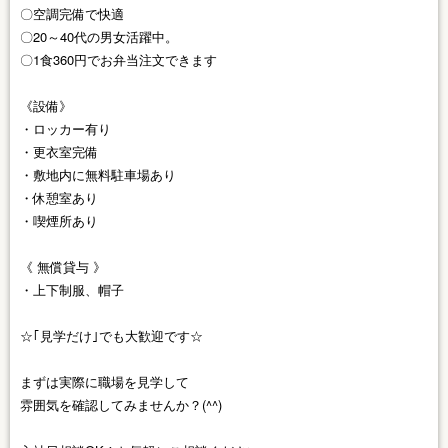
〇空調完備で快適
〇20～40代の男女活躍中。
〇1食360円でお弁当注文できます
《設備》
・ロッカー有り
・更衣室完備
・敷地内に無料駐車場あり
・休憩室あり
・喫煙所あり
《 無償貸与 》
・上下制服、帽子
☆｢見学だけ｣でも大歓迎です☆
まずは実際に職場を見学して
雰囲気を確認してみませんか？(^^)