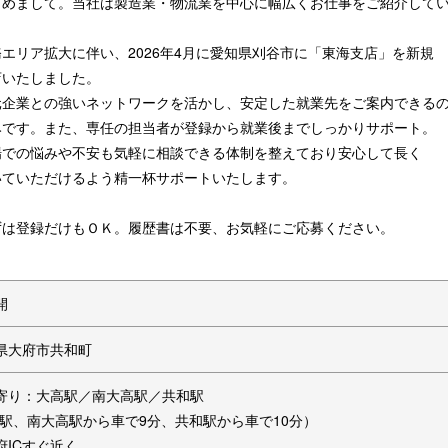
じめまして。当社は製造業・物流業を中心に幅広くお仕事をご紹介して
務エリア拡大に伴い、2026年4月に愛知県刈谷市に「東海支店」を新規
店いたしました。
元企業との強いネットワークを活かし、安定した就業先をご案内できる
みです。また、専任の担当者が登録から就業後までしっかりサポート。
場での悩みや不安も気軽に相談できる体制を整えており安心して長く
いていただけるよう精一杯サポートいたします。
ずは登録だけもＯＫ。履歴書は不要、お気軽にご応募ください。
開
県大府市共和町
寄り：大高駅／南大高駅／共和駅
高駅、南大高駅から車で9分、共和駅から車で10分）
府ICすぐ近く