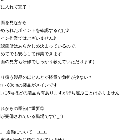
箱に入れて完了！
図面を見ながら
められたポイントを確認するだけ♪
ライン作業ではございません♪
確認箇所はあらかじめ決まっているので、
めてでも安心して作業できます
図面の見方も研修でしっかり教えていただけます）
取り扱う製品のほとんどが軽量で負担が少ない＊
cm～80cmの製品がメインです
たまに5㎏ほどの製品も有ありますが持ち運ぶことはありません
これからの季節に重要◎
が完備されている職場です(^_^)
□□ 通勤について □□□□
駐車場が十分に確保されていません