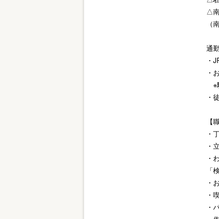
△
（
通
・
・
※
・
【
・
・
・
「
・お
・
・