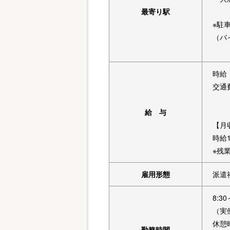
最寄り駅
※駐
（バ
時給 
交通
給 与
【月
時給1
※残
雇用形態
派遣
8:30
（実
休憩
勤務時間