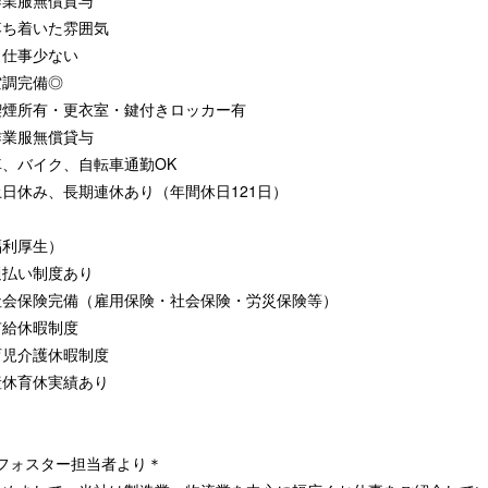
作業服無償貸与
落ち着いた雰囲気
力仕事少ない
空調完備◎
喫煙所有・更衣室・鍵付きロッカー有
作業服無償貸与
車、バイク、自転車通勤OK
土日休み、長期連休あり（年間休日121日）
福利厚生）
週払い制度あり
社会保険完備（雇用保険・社会保険・労災保険等）
有給休暇制度
育児介護休暇制度
産休育休実績あり
Jフォスター担当者より＊