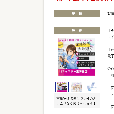
業 種
製
詳 細
【
ワ
【
電
◇
・
・
（
重量物ほぼ無しで女性の方
もムリなく続けられます！
・