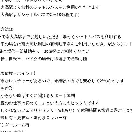
南大高駅より無料のシャトルバスをご利用いただけます
南大高駅よりシャトルバスで5～10分程です）
勤方法は
JRで南大高駅までお越しいただき、駅からシャトルバスを利用する
お車の場合は南大高駅周辺の有料駐車場をご利用いただき、駅からシャ
駐車場代一部補助有り お気軽にご相談ください
徒歩、自転車、バイクの場合は職場まで通勤可能
職場環境・ポイント】
丁寧なレクチャーがあるので、未経験の方でも安心して始められます
立ち作業
わからない時はすぐに聞けるサポート体制
検査のお仕事は初めて…」という方にもピッタリです♪
しゃれなカフェテリア（フリーwifiあり）で休憩時間も快適に過ごせま
喫煙所有・更衣室・鍵付きロッカー有
パウダールーム有