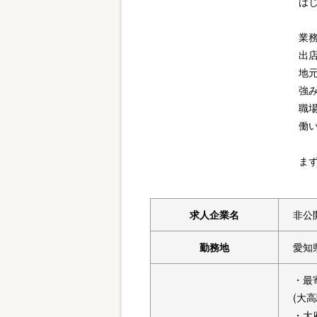
は
業
出
地
強
職
働
ま
求人企業名
非公
勤務地
愛知
・最
(大
・大