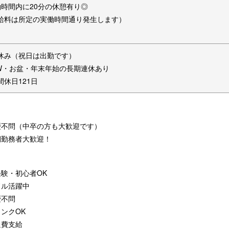
働時間内に20分の休憩有り◎
給料は所定の実働時間通り発生します）
休み（祝日は出勤です）
W・お盆・年末年始の長期連休あり
間休日121日
歴不問（中卒の方も大歓迎です）
期勤務者大歓迎！
経験・初心者OK
ドル活躍中
歴不問
ンクOK
通費支給