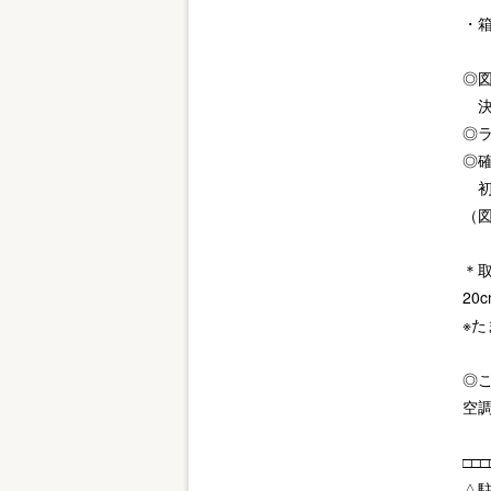
・
◎
決
◎
◎
初
（
＊
20
※
◎
空調
□□
△