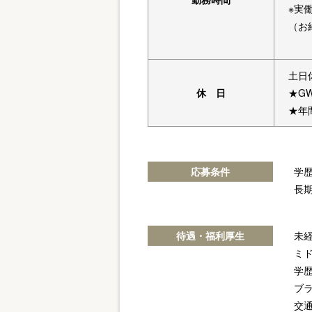
※実
（お
土日
休 日
★G
★年
応募条件
学
長
待遇・福利厚生
未
ミ
学
ブラ
交